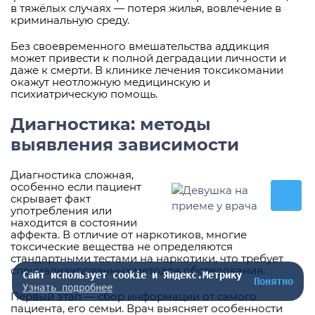
в тяжёлых случаях — потеря жилья, вовлечение в
криминальную среду.
Без своевременного вмешательства аддикция
может привести к полной деградации личности и
даже к смерти. В клинике лечения токсикомании
окажут неотложную медицинскую и
психиатрическую помощь.
Диагностика: методы
выявления зависимости
Диагностика сложная,
особенно если пациент
скрывает факт
употребления или
находится в состоянии
аффекта. В отличие от наркотиков, многие
токсические вещества не определяются
стандартными тестами на наркотики, что требует
специализированных методов обследования.
Сайт использует cookie и Яндекс.Метрику
Понятно
Узнать подробнее
Первый этап — сбор информации от самого
пациента, его семьи. Врач выясняет особенности