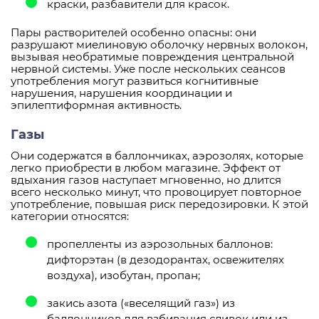
краски, разбавители для красок.
Пары растворителей особенно опасны: они
разрушают миелиновую оболочку нервных волокон,
вызывая необратимые повреждения центральной
нервной системы. Уже после нескольких сеансов
употребления могут развиться когнитивные
нарушения, нарушения координации и
эпилептиформная активность.
Газы
Они содержатся в баллончиках, аэрозолях, которые
легко приобрести в любом магазине. Эффект от
вдыхания газов наступает мгновенно, но длится
всего несколько минут, что провоцирует повторное
употребление, повышая риск передозировки. К этой
категории относятся:
пропелленты из аэрозольных баллонов:
дифторэтан (в дезодорантах, освежителях
воздуха), изобутан, пропан;
закись азота («веселящий газ») из
баллончиков для взбивания сливок или из