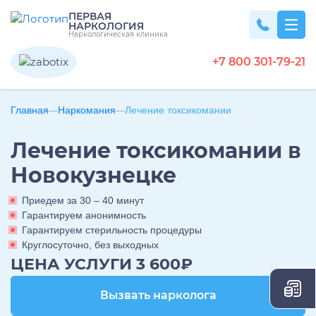
ПЕРВАЯ
НАРКОЛОГИЯ
Наркологическая клиника
+7 800 301-79-21
Главная
Вывод из запоя
Наркомания
Лечение токсикомании
Лечение токсикомании в
Вывод из запоя на дому
Наркомания
Новокузнецке
Вывод из запоя в стационаре
Капельница от запоя
Лечение наркомании
Приедем за 30 – 40 минут
Алкоголизм
Капельница от алкоголя
Гарантируем анонимность
Снятие ломки
Детокс капельница
Гарантируем стерильность процедуры
Кодирование наркозависимости
Круглосуточно, без выходных
Вызов нарколога на дом
Лечение алкоголизма
Кодирование
УБОД
ЦЕНА УСЛУГИ 3 600₽
Детоксикация алкоголиков
Лечение алкоголизма в домашних условиях
Нарколог на дом
Срочный вывод из запоя
Лечение алкоголизма в стационаре
Консультация нарколога
Кодирование от алкоголизма
Похмелье
Вызвать нарколога
Вызвать нарколога
Экстренное вытрезвление
Лечение алкоголизма круглосуточно
Консультация токсиколога
Кодирование на дому