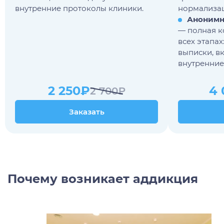
внутренние протоколы клиники.
нормализац
Анонимн
— полная к
всех этапах
выписки, в
внутренние
2 250₽
4 
2 700₽
Заказать
Заказать
Почему возникает аддикция