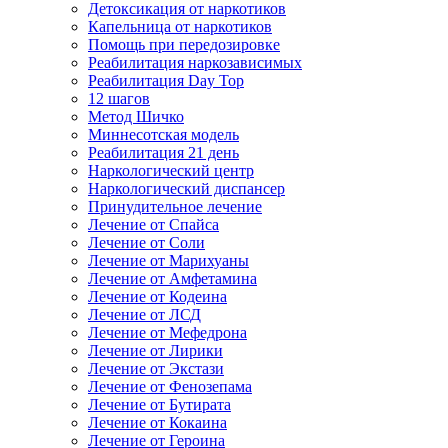
Детоксикация от наркотиков
Капельница от наркотиков
Помощь при передозировке
Реабилитация наркозависимых
Реабилитация Day Top
12 шагов
Метод Шичко
Миннесотская модель
Реабилитация 21 день
Наркологический центр
Наркологический диспансер
Принудительное лечение
Лечение от Спайса
Лечение от Соли
Лечение от Марихуаны
Лечение от Амфетамина
Лечение от Кодеина
Лечение от ЛСД
Лечение от Мефедрона
Лечение от Лирики
Лечение от Экстази
Лечение от Фенозепама
Лечение от Бутирата
Лечение от Кокаина
Лечение от Героина