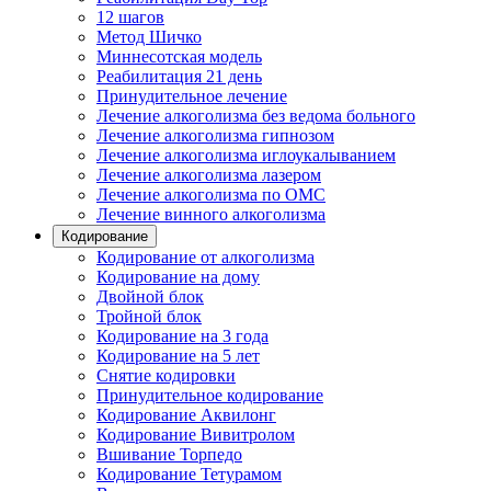
12 шагов
Метод Шичко
Миннесотская модель
Реабилитация 21 день
Принудительное лечение
Лечение алкоголизма без ведома больного
Лечение алкоголизма гипнозом
Лечение алкоголизма иглоукалыванием
Лечение алкоголизма лазером
Лечение алкоголизма по ОМС
Лечение винного алкоголизма
Кодирование
Кодирование от алкоголизма
Кодирование на дому
Двойной блок
Тройной блок
Кодирование на 3 года
Кодирование на 5 лет
Снятие кодировки
Принудительное кодирование
Кодирование Аквилонг
Кодирование Вивитролом
Вшивание Торпедо
Кодирование Тетурамом