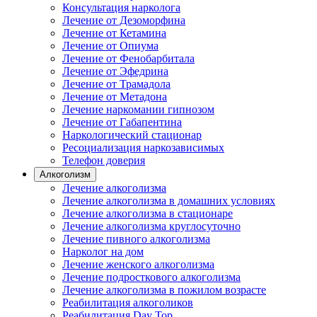
Консультация нарколога
Лечение от Дезоморфина
Лечение от Кетамина
Лечение от Опиума
Лечение от Фенобарбитала
Лечение от Эфедрина
Лечение от Трамадола
Лечение от Метадона
Лечение наркомании гипнозом
Лечение от Габапентина
Наркологический стационар
Ресоциализация наркозависимых
Телефон доверия
Алкоголизм
Лечение алкоголизма
Лечение алкоголизма в домашних условиях
Лечение алкоголизма в стационаре
Лечение алкоголизма круглосуточно
Лечение пивного алкоголизма
Нарколог на дом
Лечение женского алкоголизма
Лечение подросткового алкоголизма
Лечение алкоголизма в пожилом возрасте
Реабилитация алкоголиков
Реабилитация Day Top