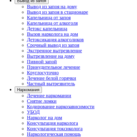
Вывод из запоя
Вывод из запоя на дому
Вывод из запоя в стационаре
Капельница от запоя
Капельница от алкоголя
Детокс капельница
Вызов нарколога на дом
Детоксикация алкоголиков
Срочный вывод из запоя
Экстренное вытрезвление
Вытрезвление на дому
Пивной запой
Принудительное лечение
Круглосуточно
Лечение белой горячки
Частный вытрезвитель
Наркомания
Лечение наркомании
Снятие ломки
Кодирование наркозависимости
УБОД
Нарколог на дом
Консультация нарколога
Консультация токсиколога
Наркологическая помощь