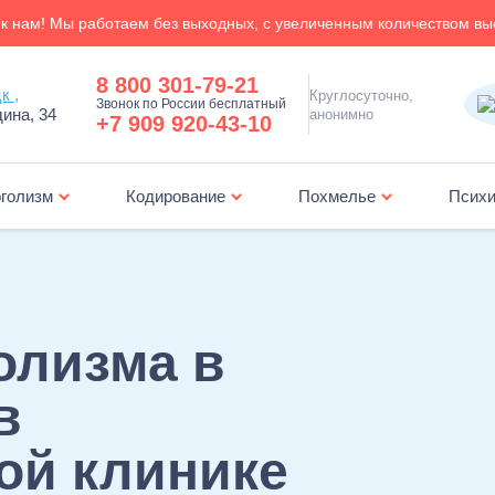
к нам! Мы работаем без выходных, с увеличенным количеством вы
8 800 301-79-21
Новокузнецк ,
Круглосуточно,
Звонок по России бесплатный
ина, 34
анонимно
+7 909 920-43-10
голизм
Кодирование
Похмелье
Психи
Лечение зависимости от ставок на спорт
Амбулаторная психологическая поддер
олизма в
в
ой клинике