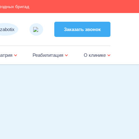
ездных бригад
Заказать звонок
Заказать звонок
атрия
Реабилитация
О клинике
жка