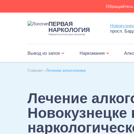
Обращайтесь 
ПЕРВАЯ
НАРКОЛОГИЯ
просп. Бард
Наркологическая клиника
Вывод из запоя
Наркомания
Алко
Главная
Лечение алкоголизма
Лечение алког
Новокузнецке 
наркологическ