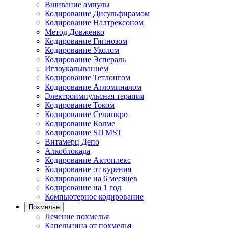
Вшивание ампулы
Кодирование Дисульфирамом
Кодирование Налтрексоном
Метод Довженко
Кодирование Гипнозом
Кодирование Уколом
Кодирование Эспераль
Иглоукалыванием
Кодирование Тетлонгом
Кодирование Агломиналом
Электроимпульсная терапия
Кодирование Током
Кодирование Селинкро
Кодирование Колме
Кодирование SITMST
Витамерц Депо
Алкоблокада
Кодирование Актоплекс
Кодирование от курения
Кодирование на 6 месяцев
Кодирование на 1 год
Компьютерное кодирование
Похмелье
Лечение похмелья
Капельница от похмелья