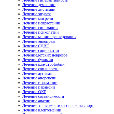
Лечение гиперактивности
Лечение деменции
Лечение дистимии
Лечение энуреза
Лечение мигрени
Лечение неврастении
Лечение гипомании
Лечение психопатии
Лечение мании преследования
Лечение энкопреза
Лечение СДВГ
Лечение социопатии
Лечениедетских неврозов
Лечение булимии
Лечение клаустрофобии
Лечение сонливости
Лечение аутизма
Лечение анорексии
Лечение игромании
Лечение паранойи
Лечение ОКР
Лечение созависимости
Лечение апатии
Лечение зависимости от ставок на спорт
Лечение клептомании