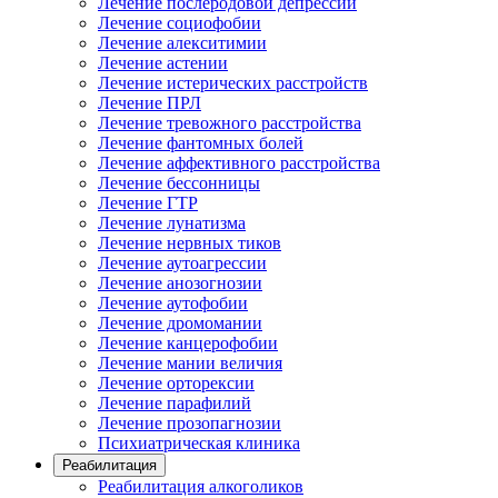
Лечение послеродовой депрессии
Лечение социофобии
Лечение алекситимии
Лечение астении
Лечение истерических расстройств
Лечение ПРЛ
Лечение тревожного расстройства
Лечение фантомных болей
Лечение аффективного расстройства
Лечение бессонницы
Лечение ГТР
Лечение лунатизма
Лечение нервных тиков
Лечение аутоагрессии
Лечение анозогнозии
Лечение аутофобии
Лечение дромомании
Лечение канцерофобии
Лечение мании величия
Лечение орторексии
Лечение парафилий
Лечение прозопагнозии
Психиатрическая клиника
Реабилитация
Реабилитация алкоголиков