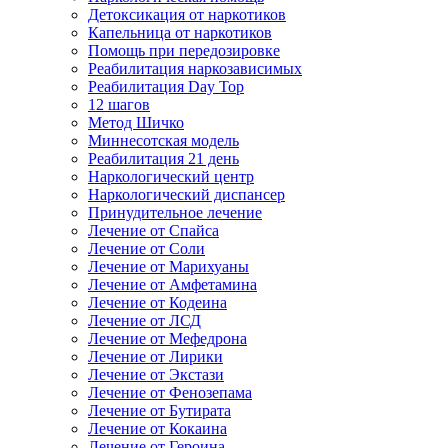
Детоксикация от наркотиков
Капельница от наркотиков
Помощь при передозировке
Реабилитация наркозависимых
Реабилитация Day Top
12 шагов
Метод Шичко
Миннесотская модель
Реабилитация 21 день
Наркологический центр
Наркологический диспансер
Принудительное лечение
Лечение от Спайса
Лечение от Соли
Лечение от Марихуаны
Лечение от Амфетамина
Лечение от Кодеина
Лечение от ЛСД
Лечение от Мефедрона
Лечение от Лирики
Лечение от Экстази
Лечение от Фенозепама
Лечение от Бутирата
Лечение от Кокаина
Лечение от Героина