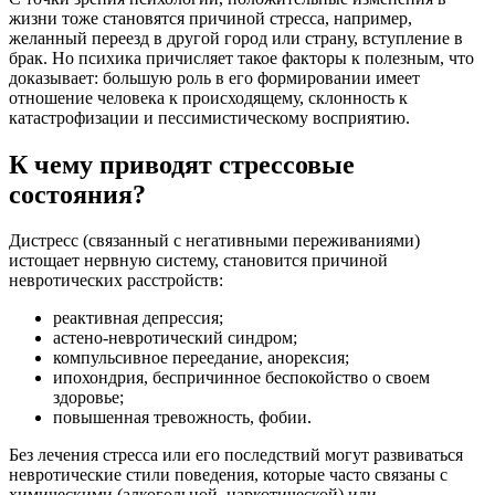
жизни тоже становятся причиной стресса, например,
желанный переезд в другой город или страну, вступление в
брак. Но психика причисляет такое факторы к полезным, что
доказывает: большую роль в его формировании имеет
отношение человека к происходящему, склонность к
катастрофизации и пессимистическому восприятию.
К чему приводят стрессовые
состояния?
Дистресс (связанный с негативными переживаниями)
истощает нервную систему, становится причиной
невротических расстройств:
реактивная депрессия;
астено-невротический синдром;
компульсивное переедание, анорексия;
ипохондрия, беспричинное беспокойство о своем
здоровье;
повышенная тревожность, фобии.
Без лечения стресса или его последствий могут развиваться
невротические стили поведения, которые часто связаны с
химическими (алкогольной, наркотической) или