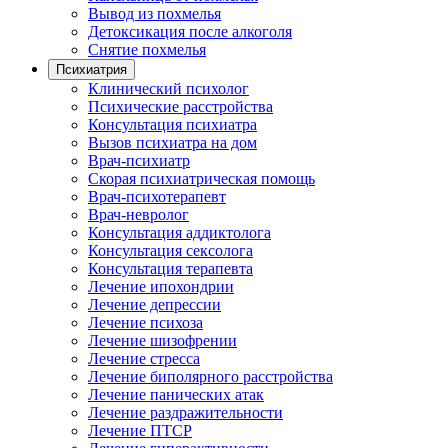
Вывод из похмелья
Детоксикация после алкоголя
Снятие похмелья
Психиатрия
Клинический психолог
Психические расстройства
Консультация психиатра
Вызов психиатра на дом
Врач-психиатр
Скорая психиатрическая помощь
Врач-психотерапевт
Врач-невролог
Консультация аддиктолога
Консультация сексолога
Консультация терапевта
Лечение ипохондрии
Лечение депрессии
Лечение психоза
Лечение шизофрении
Лечение стресса
Лечение биполярного расстройства
Лечение панических атак
Лечение раздражительности
Лечение ПТСР