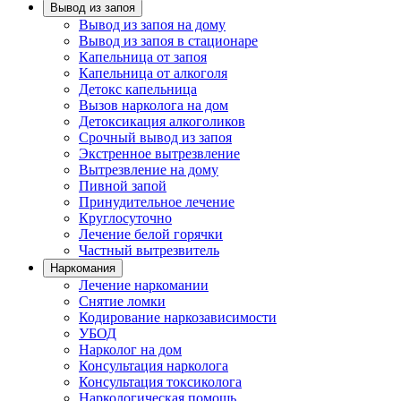
Вывод из запоя
Вывод из запоя на дому
Вывод из запоя в стационаре
Капельница от запоя
Капельница от алкоголя
Детокс капельница
Вызов нарколога на дом
Детоксикация алкоголиков
Срочный вывод из запоя
Экстренное вытрезвление
Вытрезвление на дому
Пивной запой
Принудительное лечение
Круглосуточно
Лечение белой горячки
Частный вытрезвитель
Наркомания
Лечение наркомании
Снятие ломки
Кодирование наркозависимости
УБОД
Нарколог на дом
Консультация нарколога
Консультация токсиколога
Наркологическая помощь