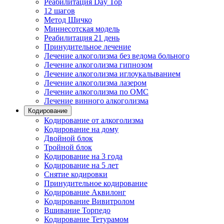
Реабилитация Day Top
12 шагов
Метод Шичко
Миннесотская модель
Реабилитация 21 день
Принудительное лечение
Лечение алкоголизма без ведома больного
Лечение алкоголизма гипнозом
Лечение алкоголизма иглоукалыванием
Лечение алкоголизма лазером
Лечение алкоголизма по ОМС
Лечение винного алкоголизма
Кодирование
Кодирование от алкоголизма
Кодирование на дому
Двойной блок
Тройной блок
Кодирование на 3 года
Кодирование на 5 лет
Снятие кодировки
Принудительное кодирование
Кодирование Аквилонг
Кодирование Вивитролом
Вшивание Торпедо
Кодирование Тетурамом