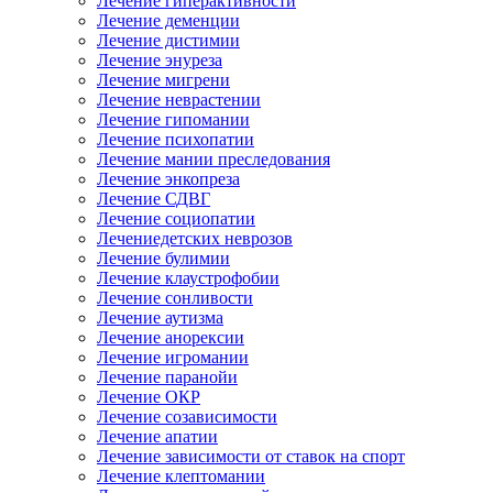
Лечение гиперактивности
Лечение деменции
Лечение дистимии
Лечение энуреза
Лечение мигрени
Лечение неврастении
Лечение гипомании
Лечение психопатии
Лечение мании преследования
Лечение энкопреза
Лечение СДВГ
Лечение социопатии
Лечениедетских неврозов
Лечение булимии
Лечение клаустрофобии
Лечение сонливости
Лечение аутизма
Лечение анорексии
Лечение игромании
Лечение паранойи
Лечение ОКР
Лечение созависимости
Лечение апатии
Лечение зависимости от ставок на спорт
Лечение клептомании