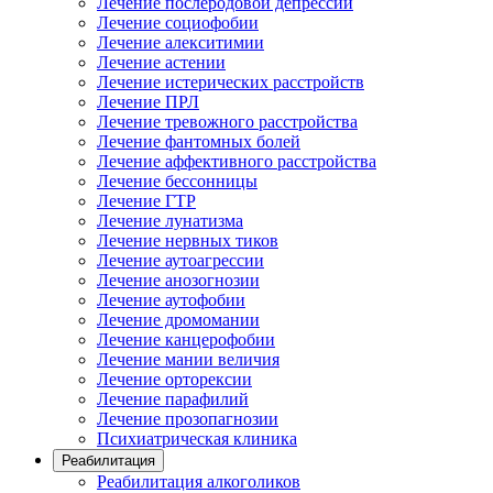
Лечение послеродовой депрессии
Лечение социофобии
Лечение алекситимии
Лечение астении
Лечение истерических расстройств
Лечение ПРЛ
Лечение тревожного расстройства
Лечение фантомных болей
Лечение аффективного расстройства
Лечение бессонницы
Лечение ГТР
Лечение лунатизма
Лечение нервных тиков
Лечение аутоагрессии
Лечение анозогнозии
Лечение аутофобии
Лечение дромомании
Лечение канцерофобии
Лечение мании величия
Лечение орторексии
Лечение парафилий
Лечение прозопагнозии
Психиатрическая клиника
Реабилитация
Реабилитация алкоголиков