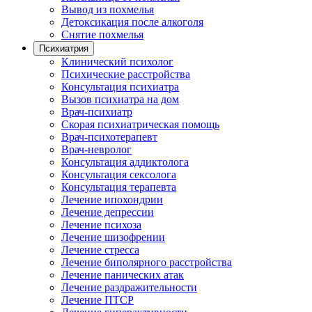
Вывод из похмелья
Детоксикация после алкоголя
Снятие похмелья
Психиатрия
Клинический психолог
Психические расстройства
Консультация психиатра
Вызов психиатра на дом
Врач-психиатр
Скорая психиатрическая помощь
Врач-психотерапевт
Врач-невролог
Консультация аддиктолога
Консультация сексолога
Консультация терапевта
Лечение ипохондрии
Лечение депрессии
Лечение психоза
Лечение шизофрении
Лечение стресса
Лечение биполярного расстройства
Лечение панических атак
Лечение раздражительности
Лечение ПТСР