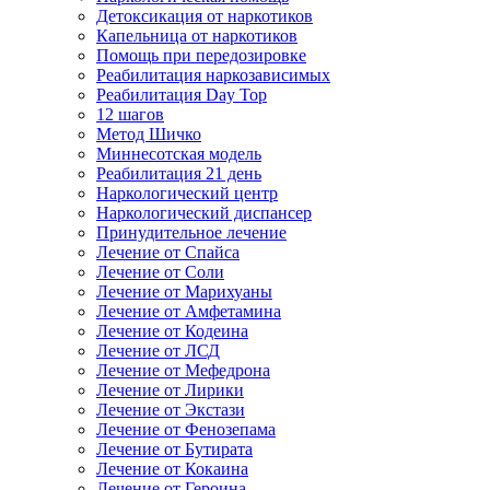
Детоксикация от наркотиков
Капельница от наркотиков
Помощь при передозировке
Реабилитация наркозависимых
Реабилитация Day Top
12 шагов
Метод Шичко
Миннесотская модель
Реабилитация 21 день
Наркологический центр
Наркологический диспансер
Принудительное лечение
Лечение от Спайса
Лечение от Соли
Лечение от Марихуаны
Лечение от Амфетамина
Лечение от Кодеина
Лечение от ЛСД
Лечение от Мефедрона
Лечение от Лирики
Лечение от Экстази
Лечение от Фенозепама
Лечение от Бутирата
Лечение от Кокаина
Лечение от Героина