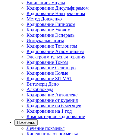
Вшивание ампулы
Кодирование Дисульфирамом
Кодирование Налтрексоном
Метод Довженко
Кодирование Гипнозом
Кодирование Уколом
Кодирование Эспераль
Иглоукалыванием
Кодирование Тетлонгом
Кодирование Агломиналом
Электроимпульсная терапия
Кодирование Током
Кодирование Селинкро
Кодирование Колме
Кодирование SITMST
Витамерц Депо
Алкоблокада
Кодирование Актоплекс
Кодирование от курения
Кодирование на 6 месяцев
Кодирование на 1 год
Компьютерное кодирование
Похмелье
Лечение похмелья
Капельница от похмелья