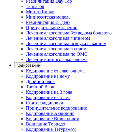
Реабилитация Day Top
12 шагов
Метод Шичко
Миннесотская модель
Реабилитация 21 день
Принудительное лечение
Лечение алкоголизма без ведома больного
Лечение алкоголизма гипнозом
Лечение алкоголизма иглоукалыванием
Лечение алкоголизма лазером
Лечение алкоголизма по ОМС
Лечение винного алкоголизма
Кодирование
Кодирование от алкоголизма
Кодирование на дому
Двойной блок
Тройной блок
Кодирование на 3 года
Кодирование на 5 лет
Снятие кодировки
Принудительное кодирование
Кодирование Аквилонг
Кодирование Вивитролом
Вшивание Торпедо
Кодирование Тетурамом