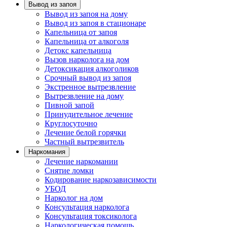
Вывод из запоя
Вывод из запоя на дому
Вывод из запоя в стационаре
Капельница от запоя
Капельница от алкоголя
Детокс капельница
Вызов нарколога на дом
Детоксикация алкоголиков
Срочный вывод из запоя
Экстренное вытрезвление
Вытрезвление на дому
Пивной запой
Принудительное лечение
Круглосуточно
Лечение белой горячки
Частный вытрезвитель
Наркомания
Лечение наркомании
Снятие ломки
Кодирование наркозависимости
УБОД
Нарколог на дом
Консультация нарколога
Консультация токсиколога
Наркологическая помощь