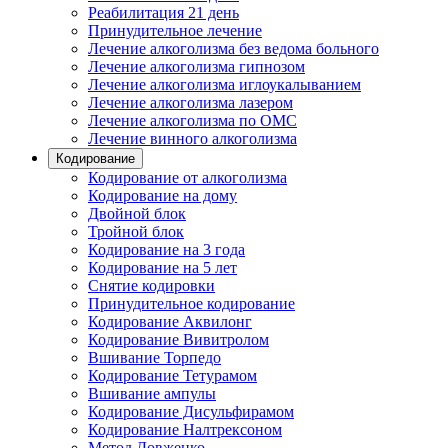
Реабилитация 21 день
Принудительное лечение
Лечение алкоголизма без ведома больного
Лечение алкоголизма гипнозом
Лечение алкоголизма иглоукалыванием
Лечение алкоголизма лазером
Лечение алкоголизма по ОМС
Лечение винного алкоголизма
Кодирование
Кодирование от алкоголизма
Кодирование на дому
Двойной блок
Тройной блок
Кодирование на 3 года
Кодирование на 5 лет
Снятие кодировки
Принудительное кодирование
Кодирование Аквилонг
Кодирование Вивитролом
Вшивание Торпедо
Кодирование Тетурамом
Вшивание ампулы
Кодирование Дисульфирамом
Кодирование Налтрексоном
Метод Довженко