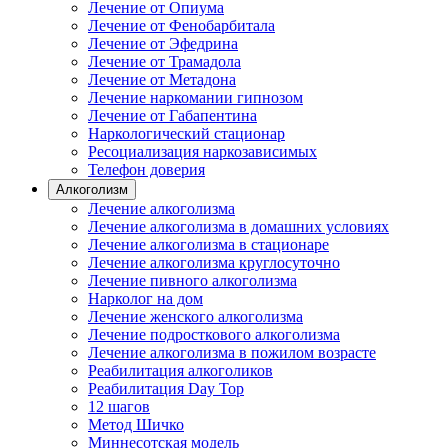
Лечение от Опиума
Лечение от Фенобарбитала
Лечение от Эфедрина
Лечение от Трамадола
Лечение от Метадона
Лечение наркомании гипнозом
Лечение от Габапентина
Наркологический стационар
Ресоциализация наркозависимых
Телефон доверия
Алкоголизм
Лечение алкоголизма
Лечение алкоголизма в домашних условиях
Лечение алкоголизма в стационаре
Лечение алкоголизма круглосуточно
Лечение пивного алкоголизма
Нарколог на дом
Лечение женского алкоголизма
Лечение подросткового алкоголизма
Лечение алкоголизма в пожилом возрасте
Реабилитация алкоголиков
Реабилитация Day Top
12 шагов
Метод Шичко
Миннесотская модель