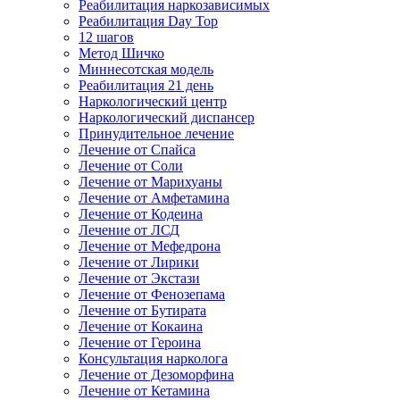
Реабилитация наркозависимых
Реабилитация Day Top
12 шагов
Метод Шичко
Миннесотская модель
Реабилитация 21 день
Наркологический центр
Наркологический диспансер
Принудительное лечение
Лечение от Спайса
Лечение от Соли
Лечение от Марихуаны
Лечение от Амфетамина
Лечение от Кодеина
Лечение от ЛСД
Лечение от Мефедрона
Лечение от Лирики
Лечение от Экстази
Лечение от Фенозепама
Лечение от Бутирата
Лечение от Кокаина
Лечение от Героина
Консультация нарколога
Лечение от Дезоморфина
Лечение от Кетамина