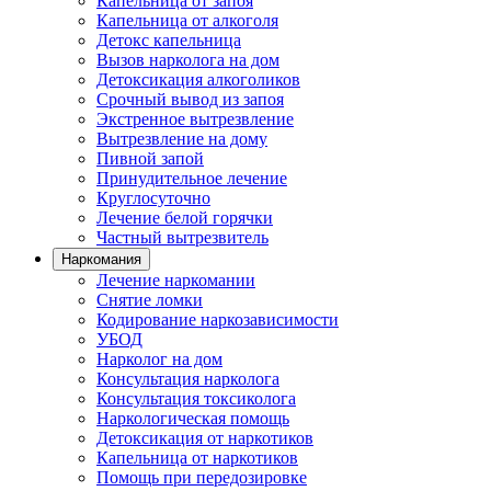
Капельница от запоя
Капельница от алкоголя
Детокс капельница
Вызов нарколога на дом
Детоксикация алкоголиков
Срочный вывод из запоя
Экстренное вытрезвление
Вытрезвление на дому
Пивной запой
Принудительное лечение
Круглосуточно
Лечение белой горячки
Частный вытрезвитель
Наркомания
Лечение наркомании
Снятие ломки
Кодирование наркозависимости
УБОД
Нарколог на дом
Консультация нарколога
Консультация токсиколога
Наркологическая помощь
Детоксикация от наркотиков
Капельница от наркотиков
Помощь при передозировке