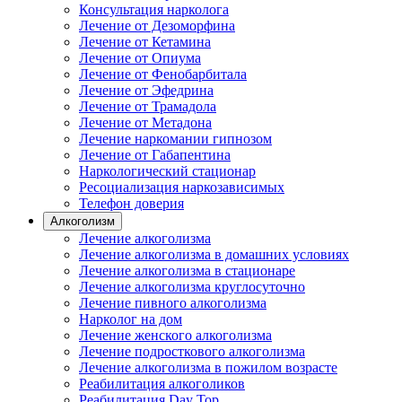
Консультация нарколога
Лечение от Дезоморфина
Лечение от Кетамина
Лечение от Опиума
Лечение от Фенобарбитала
Лечение от Эфедрина
Лечение от Трамадола
Лечение от Метадона
Лечение наркомании гипнозом
Лечение от Габапентина
Наркологический стационар
Ресоциализация наркозависимых
Телефон доверия
Алкоголизм
Лечение алкоголизма
Лечение алкоголизма в домашних условиях
Лечение алкоголизма в стационаре
Лечение алкоголизма круглосуточно
Лечение пивного алкоголизма
Нарколог на дом
Лечение женского алкоголизма
Лечение подросткового алкоголизма
Лечение алкоголизма в пожилом возрасте
Реабилитация алкоголиков
Реабилитация Day Top