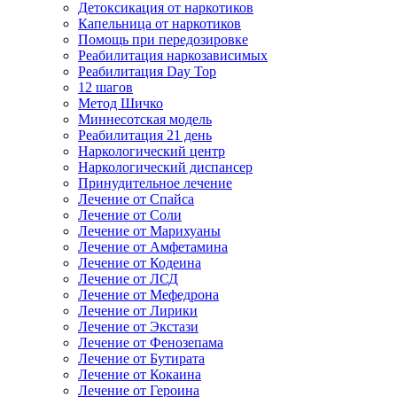
Детоксикация от наркотиков
Капельница от наркотиков
Помощь при передозировке
Реабилитация наркозависимых
Реабилитация Day Top
12 шагов
Метод Шичко
Миннесотская модель
Реабилитация 21 день
Наркологический центр
Наркологический диспансер
Принудительное лечение
Лечение от Спайса
Лечение от Соли
Лечение от Марихуаны
Лечение от Амфетамина
Лечение от Кодеина
Лечение от ЛСД
Лечение от Мефедрона
Лечение от Лирики
Лечение от Экстази
Лечение от Фенозепама
Лечение от Бутирата
Лечение от Кокаина
Лечение от Героина