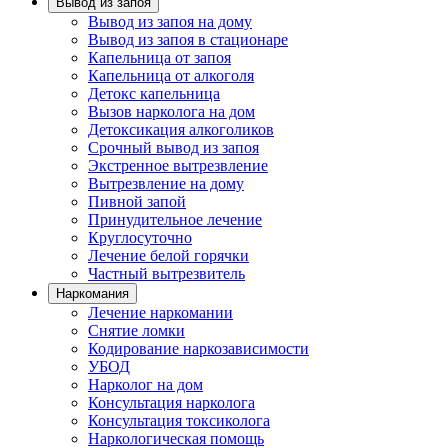
Вывод из запоя
Вывод из запоя на дому
Вывод из запоя в стационаре
Капельница от запоя
Капельница от алкоголя
Детокс капельница
Вызов нарколога на дом
Детоксикация алкоголиков
Срочный вывод из запоя
Экстренное вытрезвление
Вытрезвление на дому
Пивной запой
Принудительное лечение
Круглосуточно
Лечение белой горячки
Частный вытрезвитель
Наркомания
Лечение наркомании
Снятие ломки
Кодирование наркозависимости
УБОД
Нарколог на дом
Консультация нарколога
Консультация токсиколога
Наркологическая помощь