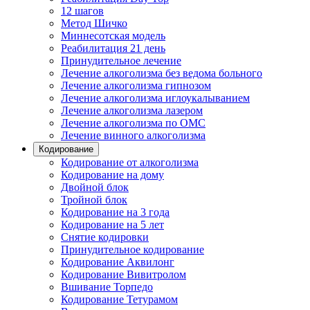
12 шагов
Метод Шичко
Миннесотская модель
Реабилитация 21 день
Принудительное лечение
Лечение алкоголизма без ведома больного
Лечение алкоголизма гипнозом
Лечение алкоголизма иглоукалыванием
Лечение алкоголизма лазером
Лечение алкоголизма по ОМС
Лечение винного алкоголизма
Кодирование
Кодирование от алкоголизма
Кодирование на дому
Двойной блок
Тройной блок
Кодирование на 3 года
Кодирование на 5 лет
Снятие кодировки
Принудительное кодирование
Кодирование Аквилонг
Кодирование Вивитролом
Вшивание Торпедо
Кодирование Тетурамом