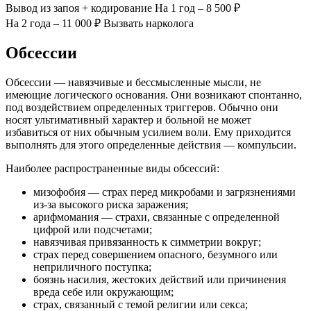
Вывод из запоя
+ кодирование
На 1 год – 8 500 ₽
На 2 года – 11 000 ₽
Вызвать нарколога
Обсессии
Обсессии — навязчивые и бессмысленные мысли, не
имеющие логического основания. Они возникают спонтанно,
под воздействием определенных триггеров. Обычно они
носят ультимативный характер и больной не может
избавиться от них обычным усилием воли. Ему приходится
выполнять для этого определенные действия — компульсии.
Наиболее распространенные виды обсессий:
мизофобия — страх перед микробами и загрязнениями
из-за высокого риска заражения;
арифмомания — страхи, связанные с определенной
цифрой или подсчетами;
навязчивая привязанность к симметрии вокруг;
страх перед совершением опасного, безумного или
неприличного поступка;
боязнь насилия, жестоких действий или причинения
вреда себе или окружающим;
страх, связанный с темой религии или секса;