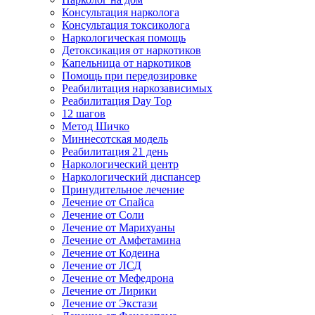
Консультация нарколога
Консультация токсиколога
Наркологическая помощь
Детоксикация от наркотиков
Капельница от наркотиков
Помощь при передозировке
Реабилитация наркозависимых
Реабилитация Day Top
12 шагов
Метод Шичко
Миннесотская модель
Реабилитация 21 день
Наркологический центр
Наркологический диспансер
Принудительное лечение
Лечение от Спайса
Лечение от Соли
Лечение от Марихуаны
Лечение от Амфетамина
Лечение от Кодеина
Лечение от ЛСД
Лечение от Мефедрона
Лечение от Лирики
Лечение от Экстази