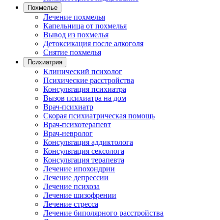
Похмелье
Лечение похмелья
Капельница от похмелья
Вывод из похмелья
Детоксикация после алкоголя
Снятие похмелья
Психиатрия
Клинический психолог
Психические расстройства
Консультация психиатра
Вызов психиатра на дом
Врач-психиатр
Скорая психиатрическая помощь
Врач-психотерапевт
Врач-невролог
Консультация аддиктолога
Консультация сексолога
Консультация терапевта
Лечение ипохондрии
Лечение депрессии
Лечение психоза
Лечение шизофрении
Лечение стресса
Лечение биполярного расстройства