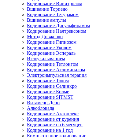
Кодирование Вивитролом
Вшивание Торпедо
Кодирование Тетурамом
Вшивание ампулы
Кодирование Дисульфирамом
Кодирование Налтрексоном
Метод Довженко
Кодирование Гипнозом
Кодирование Уколом
Кодирование Эспераль
Иглоукалыванием
Кодирование Тетлонгом
Кодирование Агломиналом
Электроимпульсная терапия
Кодирование Током
Кодирование Селинкро
Кодирование Колме
Кодирование SITMST
Витамерц Депо
Алкоблокада
Кодирование Актоплекс
Кодирование от курения
Кодирование на 6 месяцев
Кодирование на 1 год
Компьютерное кодирование