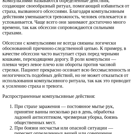
Компульсиями называются определенные действия,
создающие своеобразный ритуал, помогающий избавиться от
страха, вызванного обсессиями. Благодаря компульсивным
действиям уменьшается тревожность, человек отвлекается и
успокаивается. Чаще всего они занимают достаточно много
времени, так как обсессии сопровождаются сильными
страхами.
Обсессии с компульсиями не всегда связаны логически
обоснованной причинно-следственной цепью. К примеру, в
качестве обсессии часто выступает страх перед черными
кошками, переходящими дорогу. В роли компульсии —
плевки через левое плечо или обороты против часовой
стрелки. Пациент прекрасно осознает всю бессмысленность и
нелогичность подобных действий, но не может отказаться от
использования компульсивного ритуала, так как это приводит
к усилению страха и тревоги.
Распространенные компульсивные действия:
При страхе заражения — постоянное мытье рук,
принятие ванны несколько раз в день, обработка
ладоней антисептиком, чрезмерная уборка, боязнь
общественных мест.
При боязни несчастья или опасной ситуации —
пересчет определенных вещей или совершение