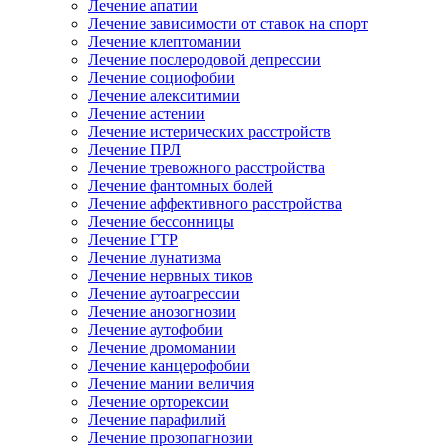
Лечение апатии
Лечение зависимости от ставок на спорт
Лечение клептомании
Лечение послеродовой депрессии
Лечение социофобии
Лечение алекситимии
Лечение астении
Лечение истерических расстройств
Лечение ПРЛ
Лечение тревожного расстройства
Лечение фантомных болей
Лечение аффективного расстройства
Лечение бессонницы
Лечение ГТР
Лечение лунатизма
Лечение нервных тиков
Лечение аутоагрессии
Лечение анозогнозии
Лечение аутофобии
Лечение дромомании
Лечение канцерофобии
Лечение мании величия
Лечение орторексии
Лечение парафилий
Лечение прозопагнозии