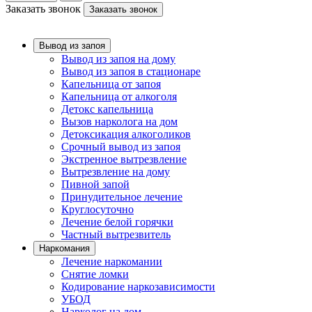
Заказать звонок
Заказать звонок
Вывод из запоя
Вывод из запоя на дому
Вывод из запоя в стационаре
Капельница от запоя
Капельница от алкоголя
Детокс капельница
Вызов нарколога на дом
Детоксикация алкоголиков
Срочный вывод из запоя
Экстренное вытрезвление
Вытрезвление на дому
Пивной запой
Принудительное лечение
Круглосуточно
Лечение белой горячки
Частный вытрезвитель
Наркомания
Лечение наркомании
Снятие ломки
Кодирование наркозависимости
УБОД
Нарколог на дом