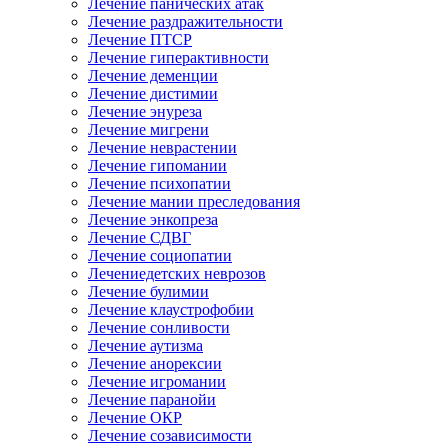
Лечение панических атак
Лечение раздражительности
Лечение ПТСР
Лечение гиперактивности
Лечение деменции
Лечение дистимии
Лечение энуреза
Лечение мигрени
Лечение неврастении
Лечение гипомании
Лечение психопатии
Лечение мании преследования
Лечение энкопреза
Лечение СДВГ
Лечение социопатии
Лечениедетских неврозов
Лечение булимии
Лечение клаустрофобии
Лечение сонливости
Лечение аутизма
Лечение анорексии
Лечение игромании
Лечение паранойи
Лечение ОКР
Лечение созависимости