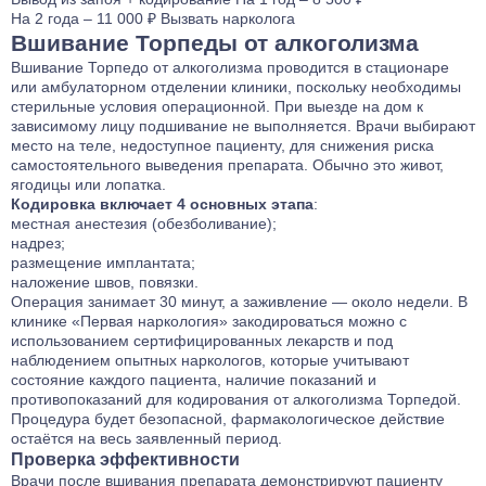
На 2 года – 11 000 ₽
Вызвать нарколога
Вшивание Торпеды от алкоголизма
Вшивание Торпедо от алкоголизма проводится в стационаре
или амбулаторном отделении клиники, поскольку необходимы
стерильные условия операционной. При выезде на дом к
зависимому лицу подшивание не выполняется. Врачи выбирают
место на теле, недоступное пациенту, для снижения риска
самостоятельного выведения препарата. Обычно это живот,
ягодицы или лопатка.
Кодировка включает 4 основных этапа
:
местная анестезия (обезболивание);
надрез;
размещение имплантата;
наложение швов, повязки.
Операция занимает 30 минут, а заживление — около недели. В
клинике «Первая наркология» закодироваться можно с
использованием сертифицированных лекарств и под
наблюдением опытных наркологов, которые учитывают
состояние каждого пациента, наличие показаний и
противопоказаний для кодирования от алкоголизма Торпедой.
Процедура будет безопасной, фармакологическое действие
остаётся на весь заявленный период.
Проверка эффективности
Врачи после вшивания препарата демонстрируют пациенту