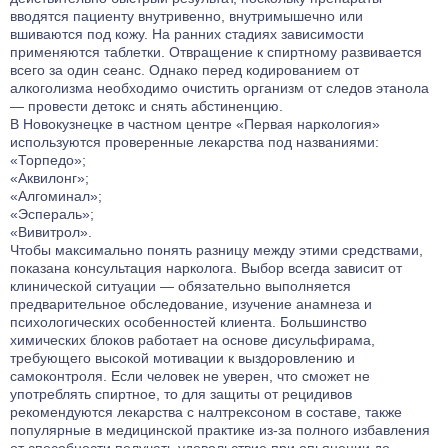
вводятся пациенту внутривенно, внутримышечно или
вшиваются под кожу. На ранних стадиях зависимости
применяются таблетки. Отвращение к спиртному развивается
всего за один сеанс. Однако перед
кодированием от
алкоголизма
необходимо очистить организм от следов этанола
— провести детокс и снять абстиненцию.
В Новокузнецке в частном центре «Первая наркология»
используются проверенные лекарства под названиями:
«Торпедо»;
«Аквилонг»;
«Алгоминал»;
«Эспераль»;
«Вивитрол».
Чтобы максимально понять разницу между этими средствами,
показана консультация нарколога. Выбор всегда зависит от
клинической ситуации — обязательно выполняется
предварительное обследование, изучение анамнеза и
психологических особенностей клиента. Большинство
химических блоков работает на основе дисульфирама,
требующего высокой мотивации к выздоровлению и
самоконтроля. Если человек не уверен, что сможет не
употреблять спиртное, то для защиты от рецидивов
рекомендуются лекарства с налтрексоном в составе, также
популярные в медицинской практике из-за полного избавления