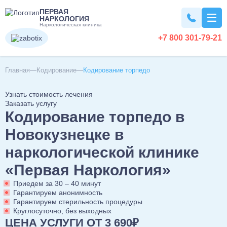
ПЕРВАЯ
НАРКОЛОГИЯ
Наркологическая клиника
+7 800 301-79-21
Вывод из запоя
Главная
Кодирование
Кодирование торпедо
Узнать стоимость лечения
Вывод из запоя на дому
Наркомания
Заказать услугу
Кодирование торпедо в
Вывод из запоя в стационаре
Капельница от запоя
Лечение наркомании
Алкоголизм
Новокузнецке в
Капельница от алкоголя
Снятие ломки
наркологической клинике
Детокс капельница
Кодирование наркозависимости
Лечение алкоголизма
Кодирование
Вызов нарколога на дом
«Первая Наркология»
УБОД
Лечение алкоголизма в домашних условиях
Детоксикация алкоголиков
Нарколог на дом
Приедем за 30 – 40 минут
Лечение алкоголизма в стационаре
Кодирование от алкоголизма
Похмелье
Срочный вывод из запоя
Гарантируем анонимность
Консультация нарколога
Лечение алкоголизма круглосуточно
Гарантируем стерильность процедуры
Кодирование на дому
Экстренное вытрезвление
Консультация токсиколога
Круглосуточно, без выходных
Лечение пивного алкоголизма
Двойной блок
Вытрезвление на дому
Лечение похмелья
Психиатрия
ЦЕНА УСЛУГИ ОТ 3 690₽
Наркологическая помощь
Нарколог на дом