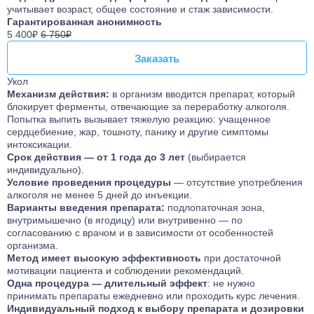
учитывает возраст, общее состояние и стаж зависимости.
Гарантированная анонимность
5 400₽
6 750₽
Заказать
Заказать
Укол
Механизм действия:
в организм вводится препарат, который
блокирует ферменты, отвечающие за переработку алкоголя.
Попытка выпить вызывает тяжелую реакцию: учащенное
сердцебиение, жар, тошноту, панику и другие симптомы
интоксикации.
Срок действия — от 1 года до 3 лет
(выбирается
индивидуально).
Условие проведения процедуры
— отсутствие употребления
алкоголя не менее 5 дней до инъекции.
Варианты введения препарата:
подлопаточная зона,
внутримышечно (в ягодицу) или внутривенно — по
согласованию с врачом и в зависимости от особенностей
организма.
Метод имеет высокую эффективность
при достаточной
мотивации пациента и соблюдении рекомендаций.
Одна процедура — длительный эффект
: не нужно
принимать препараты ежедневно или проходить курс лечения.
Индивидуальный подход к выбору препарата и дозировки