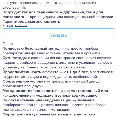
— с учетом возраста, анамнеза, наличия хронических
заболеваний.
Подходит как для первичного кодирования, так и для
повторного
— при рецидивах или после длительной ремиссии.
Гарантированная анонимность
4 050₽
5 400₽
Заказать
Заказать
Гипноз
Полностью безопасный метод
— не требует приёма
препаратов или физического вмешательства в организм.
Суть метода:
в состоянии лёгкого транса специалист внушает
пациенту стойкое отвращение к алкоголю и усиливает волевую
установку на полный отказ от его употребления.
Продолжительность эффекта — от 1 до 5 лет
, в зависимости
от уровня мотивации и индивидуальных особенностей.
Обязательное условие
— трезвость минимум 3 дня до
проведения процедуры.
Метод может использоваться как самостоятельный или
как дополнение к медикаментозному кодированию.
Высокая степень индивидуализации
— внушения
подбираются под конкретную личность, с учетом её образа
жизни, страхов, привычек и мотивации.
Формируется внутренняя мотивация, а не только