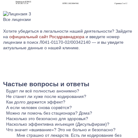
Все лицензии
Хотите убедиться в легальности нашей деятельности? Зайдите
на
официальный сайт Росздравнадзора
и введите номер
лицензии в поиск Л041-01170-02/00342140 — и вы увидите
актуальные данные о нашей клинике.
Частые вопросы и ответы
Будет ли всё полностью анонимно?
Да. Мы не сообщаем сведения ни на работу, ни в
Не станет ли хуже после кодирования?
госструктуры, ни в страховые компании. Документы не
Нет. Перед процедурой обязательно проводится осмотр и
Как долго держится эффект?
требуются, больничные листы не оформляются — всё строго
при необходимости капельница для стабилизации. После —
В зависимости от метода: • Инъекция — 6–12 месяцев •
А если человек снова сорвётся?
конфиденциально.
поддержка врача. Тяга уменьшается, эмоциональное
Вшивание (Эспераль, Торпедо, Вивитрол) — до 1–3 лет •
Риски снижаются, но если случится — это не «конец». Мы
Можно ли помочь без стационара? Дома?
состояние выравнивается, риск срыва минимален.
Гипноз/метод Довженко — от 6 месяцев и дольше при
усиливаем программу: добавляем психолога, стационар или
Да. • Вывод из запоя на дому — быстрое облегчение •
Насколько это безопасно для здоровья?
поддержке семьи • Налтрексон/Вивитрол — эффективен для
другое кодирование. Клиенты повторно обращаются
Кодирование после очищения — закрепление результата
Полная безопасность обеспечивается: • Осмотр врача перед
Насколько эффективна инъекция (Дисульфирам)?
профилактики срывов после снятия тяги
примерно в 20–25% случаев, и это нормально —
Стационар рекомендуем только при тяжёлом состоянии или
процедурой • Подбор метода под состояние сердца, печени,
Она создаёт жёсткий запрет на алкоголь: даже малые дозы
Что значит «вшивание»? Это не больно и безопасно?
зависимость лечится поэтапно.
наркозависимости.
психики • Постоянная связь с врачом после Мы никогда не
приводят к сильному дискомфорту. Человек понимает: пить
Миниоперация длится 15–20 минут, под обезболиванием.
Мне страшно от лекарств. Есть ли кодирование без