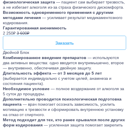
физиологическая защита
— пациент сам выбирает трезвость,
а не избегает алкоголя из-за страха физического дискомфорта.
Возможность одновременного применения с другими
методами лечения
— усиливает результат медикаментозного
кодирования.
Гарантированная анонимность
2 250₽
3 600₽
Заказать
Заказать
Двойной Блок
Комбинированное введение препаратов
— используются
два активных вещества: одно вводится внутримышечно, второе
— внутривенно, обеспечивая двойную защиту.
Длительность эффекта — от 3 месяцев до 5 лет
(выбирается индивидуально с учетом целей, анамнеза и
состояния пациента).
Необходимое условие
— полное воздержание от алкоголя за
5 суток до процедуры.
Дополнительно проводится психологическая подготовка
пациента
— врач помогает осознать зависимость, усилить
мотивацию к трезвости и сформировать внутреннюю установку
на отказ от спиртного.
Метод подходит для тех, кто ранее срывался после других
форм кодирования
— усиленная защита помогает закрепить