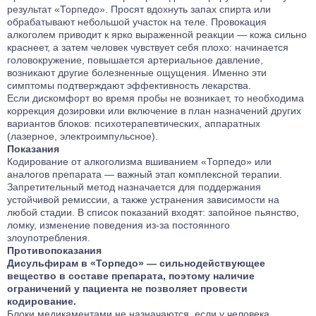
результат «Торпедо». Просят вдохнуть запах спирта или
обрабатывают небольшой участок на теле. Провокация
алкоголем приводит к ярко выраженной реакции — кожа сильно
краснеет, а затем человек чувствует себя плохо: начинается
головокружение, повышается артериальное давление,
возникают другие болезненные ощущения. Именно эти
симптомы подтверждают эффективность лекарства.
Если дискомфорт во время пробы не возникает, то необходима
коррекция дозировки или включение в план назначений других
вариантов блоков: психотерапевтических, аппаратных
(лазерное, электроимпульсное).
Показания
Кодирование от алкоголизма вшиванием «Торпедо» или
аналогов препарата — важный этап комплексной терапии.
Запретительный метод назначается для поддержания
устойчивой ремиссии, а также устранения зависимости на
любой стадии. В список показаний входят: запойное пьянство,
ломку, изменение поведения из-за постоянного
злоупотребления.
Противопоказания
Дисульфирам в «Торпедо» — сильнодействующее
вещество в составе препарата, поэтому наличие
ограничений у пациента не позволяет провести
кодирование.
Блоки медикаментами не назначаются, если у человека