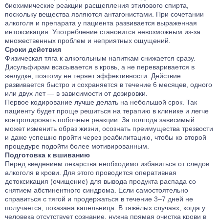
биохимические реакции расщепления этилового спирта,
поскольку вещества являются антагонистами. При сочетании
алкоголя и препарата у пациента развивается выраженная
интоксикация. Употребление становится невозможным из-за
множественных проблем и неприятных ощущений.
Сроки действия
Физическая тяга к алкогольным напиткам снижается сразу.
Дисульфирам всасывается в кровь, а не переваривается в
желудке, поэтому не теряет эффективности. Действие
развивается быстро и сохраняется в течение 6 месяцев, одного
или двух лет — в зависимости от дозировки.
Первое кодирование лучше делать на небольшой срок. Так
пациенту будет проще решиться на терапию в клинике и легче
контролировать побочные реакции. За полгода зависимый
может изменить образ жизни, осознать преимущества трезвости
и даже успешно пройти через реабилитацию, чтобы ко второй
процедуре подойти более мотивированным.
Подготовка к вшиванию
Перед введением лекарства необходимо избавиться от следов
алкоголя в крови. Для этого проводится оперативная
детоксикация (очищение) для вывода продукта распада со
снятием абстинентного синдрома. Если самостоятельно
справиться с тягой и продержаться в течение 3–7 дней не
получается, показана капельница. В тяжёлых случаях, когда у
человека отсутствует сознание, нужна прямая очистка крови в