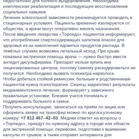
недостаточно для полного выздоровления. Необходима
комплексная реабилитация и последующее восстановление
социальных навыков.
Лечение алкогольной зависимости рекомендуется проводить в
стационарных условиях. Пациенты временно изолируются от
общества, а врачи могут оперативно менять назначения.
После введения лекарства «Торпедо» пациентов информируют,
что употребление спиртосодержащих напитков опасно для
здоровья из-за накопления ядовитых продуктов распада. В
тяжёлых случаях возможен летальный исход. При срыве
показана экстренная помощь врача — нужно быстро ввести
антидот дисульфирама. Препарат нельзя купить вне
лицензированных центров, поэтому самому раскодироваться не
получится. Необходимо вызвать психиатра-нарколога.
Чтобы добиться стойкой ремиссии, больным и родственникам
пациентов нужна психотерапия. Сеансы закрепляют результаты
медикаментозного лечения, формируют у зависимого
правильные установки. Близкие учатся понимать и
поддерживать больного в семье.
Получить консультацию, записаться на приём по акции или
оформить заявку на трансфер можно по круглосуточному
номеру:
+7 812 467–42–03
. Медики ответят на вопросы о
«Торпедо», приедут по нужному адресу в городе или области
для экстренной помощи, перевозки, подготовки к вшиванию
капсулы от срывов, а также отправят интервента для