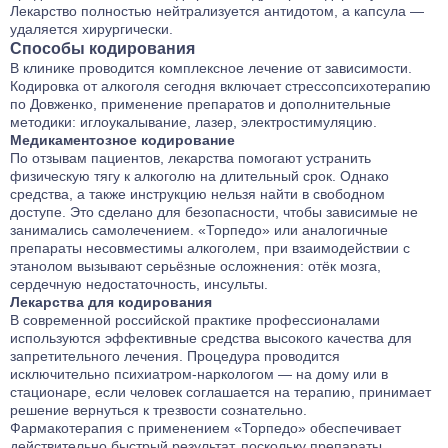
Лекарство полностью нейтрализуется антидотом, а капсула —
удаляется хирургически.
Способы кодирования
В клинике проводится комплексное лечение от зависимости.
Кодировка от алкоголя сегодня включает стрессопсихотерапию
по Довженко, применение препаратов и дополнительные
методики: иглоукалывание, лазер, электростимуляцию.
Медикаментозное кодирование
По отзывам пациентов, лекарства помогают устранить
физическую тягу к алкоголю на длительный срок. Однако
средства, а также инструкцию нельзя найти в свободном
доступе. Это сделано для безопасности, чтобы зависимые не
занимались самолечением. «Торпедо» или аналогичные
препараты несовместимы алкоголем, при взаимодействии с
этанолом вызывают серьёзные осложнения: отёк мозга,
сердечную недостаточность, инсульты.
Лекарства для кодирования
В современной российской практике профессионалами
используются эффективные средства высокого качества для
запретительного лечения. Процедура проводится
исключительно психиатром-наркологом — на дому или в
стационаре, если человек соглашается на терапию, принимает
решение вернуться к трезвости сознательно.
Фармакотерапия с применением «Торпедо» обеспечивает
действительно быстрый результат, поскольку препараты