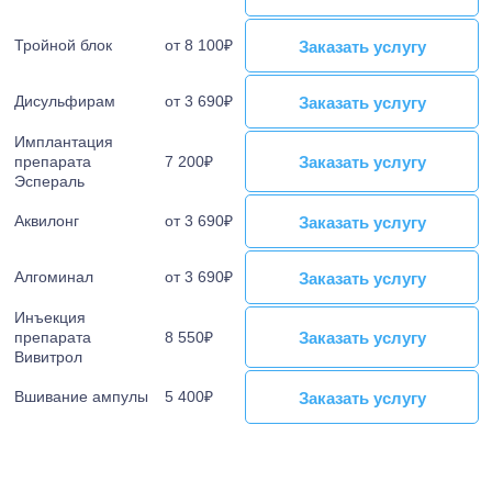
Тройной блок
от 8 100₽
Заказать услугу
Заказать услугу
Дисульфирам
от 3 690₽
Заказать услугу
Заказать услугу
Имплантация
Заказать услугу
Заказать услугу
препарата
7 200₽
Эспераль
Аквилонг
от 3 690₽
Заказать услугу
Заказать услугу
Алгоминал
от 3 690₽
Заказать услугу
Заказать услугу
Инъекция
Заказать услугу
Заказать услугу
препарата
8 550₽
Вивитрол
Вшивание ампулы
5 400₽
Заказать услугу
Заказать услугу