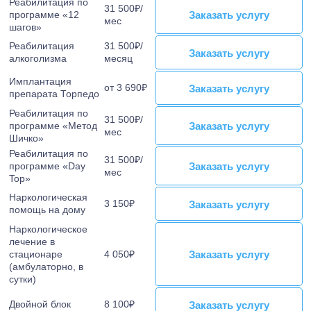
Реабилитация по
31 500₽/
Заказать услугу
Заказать услугу
программе «12
мес
шагов»
Реабилитация
31 500₽/
Заказать услугу
Заказать услугу
алкоголизма
месяц
Имплантация
от 3 690₽
Заказать услугу
Заказать услугу
препарата Торпедо
Реабилитация по
31 500₽/
Заказать услугу
Заказать услугу
программе «Метод
мес
Шичко»
Реабилитация по
31 500₽/
Заказать услугу
Заказать услугу
программе «Day
мес
Top»
Наркологическая
3 150₽
Заказать услугу
Заказать услугу
помощь на дому
Наркологическое
лечение в
Заказать услугу
Заказать услугу
стационаре
4 050₽
(амбулаторно, в
сутки)
Двойной блок
8 100₽
Заказать услугу
Заказать услугу