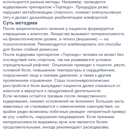
используются разные методы. Например, проводится
кодирование препаратом «Торпедо». Процедура резко
нарушает метаболизацию спиртного, снижает компульсивную
тягу и делает дальнейшую реабилитацию комфортной.
Суть методики
После запретительного лечения у пациента формируется
отвращение к алкоголю. Лекарства вызывают непереносимость
на физиологическом уровне, а гипноз (внушение) — на
психологическом. Рекомендуется комбинировать эти способы
для более стойкой ремиссии.
После кодировки препаратом «Торпедо» человек не может без
последствий пить спиртное, так как развивается условно-
отрицательный рефлекс. Опьянение приводит к тошноте, рвоте,
головной боли, повышению температуры и сердцебиению,
покраснению лица и скачкам давления, а также к другим
проявлениям отравления. Страх психоневрологических
расстройств и боли вынуждают пациента далее отказаться от
алкоголя и вернуться к продуктивной деятельности.
Если человек остаётся трезвым после лекарственного
кодирования, никаких осложнений не возникнет. Большая часть
зависимых не сталкивается с изменениями самочувствия, но
крайне редко возможны побочные реакции: неприятный привкус
во рту, слабость, нарушения пищеварения. Если признаки
непереносимости выражены ярче или являются более
продолжительными, иногда рекомендуют раскодировку.