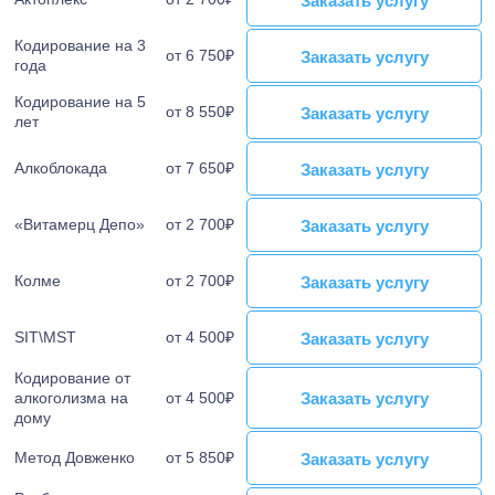
Лечение тревожного расстройства
Кодирование на 3
от 6 750₽
Заказать услугу
Заказать услугу
Лечение фантомных болей
года
Лечение аффективного расстройства
Кодирование на 5
от 8 550₽
Заказать услугу
Заказать услугу
Лечение бессонницы
лет
Лечение ГТР
Алкоблокада
от 7 650₽
Заказать услугу
Заказать услугу
Лечение лунатизма
Лечение нервных тиков
«Витамерц Депо»
от 2 700₽
Заказать услугу
Заказать услугу
Лечение аутоагрессии
Лечение анозогнозии
Колме
от 2 700₽
Заказать услугу
Заказать услугу
Лечение аутофобии
Лечение дромомании
SIT\MST
от 4 500₽
Заказать услугу
Заказать услугу
Лечение канцерофобии
Лечение мании величия
Кодирование от
Заказать услугу
Заказать услугу
алкоголизма на
от 4 500₽
Лечение орторексии
дому
Лечение парафилий
Метод Довженко
от 5 850₽
Заказать услугу
Заказать услугу
Лечение прозопагнозии
Психиатрическая клиника