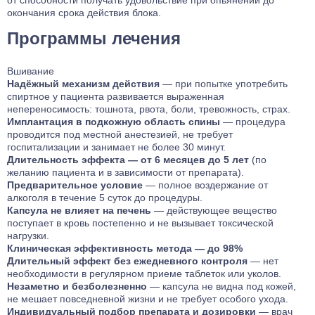
от способности получать удовольствие при опьянении до
окончания срока действия блока.
Программы лечения
Вшивание
Надёжный механизм действия
— при попытке употребить
спиртное у пациента развивается выраженная
непереносимость: тошнота, рвота, боли, тревожность, страх.
Имплантация в подкожную область спины
— процедура
проводится под местной анестезией, не требует
госпитализации и занимает не более 30 минут.
Длительность эффекта — от 6 месяцев до 5 лет
(по
желанию пациента и в зависимости от препарата).
Предварительное условие
— полное воздержание от
алкоголя в течение 5 суток до процедуры.
Капсула не влияет на печень
— действующее вещество
поступает в кровь постепенно и не вызывает токсической
нагрузки.
Клиническая эффективность метода — до 98%
Длительный эффект без ежедневного контроля
— нет
необходимости в регулярном приеме таблеток или уколов.
Незаметно и безболезненно
— капсула не видна под кожей,
не мешает повседневной жизни и не требует особого ухода.
Индивидуальный подбор препарата и дозировки
— врач