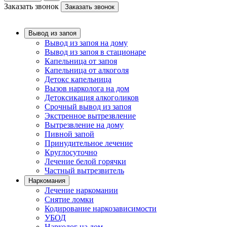
Заказать звонок
Заказать звонок
Вывод из запоя
Вывод из запоя на дому
Вывод из запоя в стационаре
Капельница от запоя
Капельница от алкоголя
Детокс капельница
Вызов нарколога на дом
Детоксикация алкоголиков
Срочный вывод из запоя
Экстренное вытрезвление
Вытрезвление на дому
Пивной запой
Принудительное лечение
Круглосуточно
Лечение белой горячки
Частный вытрезвитель
Наркомания
Лечение наркомании
Снятие ломки
Кодирование наркозависимости
УБОД
Нарколог на дом