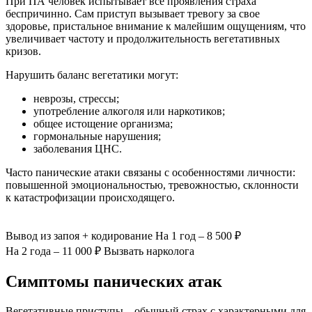
При ПА человек испытывает все проявления страха
беспричинно. Сам приступ вызывает тревогу за свое
здоровье, пристальное внимание к малейшим ощущениям, что
увеличивает частоту и продолжительность вегетативных
кризов.
Нарушить баланс вегетатики могут:
неврозы, стрессы;
употребление алкоголя или наркотиков;
общее истощение организма;
гормональные нарушения;
заболевания ЦНС.
Часто панические атаки связаны с особенностями личности:
повышенной эмоциональностью, тревожностью, склонности
к катастрофизации происходящего.
Вывод из запоя
+ кодирование
На 1 год – 8 500 ₽
На 2 года – 11 000 ₽
Вызвать нарколога
Симптомы панических атак
Вегетативные приступы – обычный страх с характерными для