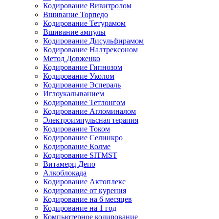
Кодирование Вивитролом
Вшивание Торпедо
Кодирование Тетурамом
Вшивание ампулы
Кодирование Дисульфирамом
Кодирование Налтрексоном
Метод Довженко
Кодирование Гипнозом
Кодирование Уколом
Кодирование Эспераль
Иглоукалыванием
Кодирование Тетлонгом
Кодирование Агломиналом
Электроимпульсная терапия
Кодирование Током
Кодирование Селинкро
Кодирование Колме
Кодирование SITMST
Витамерц Депо
Алкоблокада
Кодирование Актоплекс
Кодирование от курения
Кодирование на 6 месяцев
Кодирование на 1 год
Компьютерное кодирование