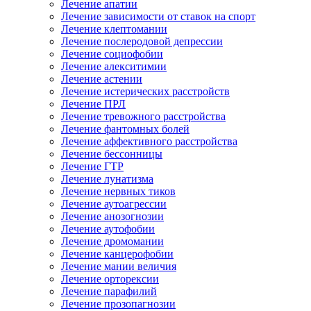
Лечение апатии
Лечение зависимости от ставок на спорт
Лечение клептомании
Лечение послеродовой депрессии
Лечение социофобии
Лечение алекситимии
Лечение астении
Лечение истерических расстройств
Лечение ПРЛ
Лечение тревожного расстройства
Лечение фантомных болей
Лечение аффективного расстройства
Лечение бессонницы
Лечение ГТР
Лечение лунатизма
Лечение нервных тиков
Лечение аутоагрессии
Лечение анозогнозии
Лечение аутофобии
Лечение дромомании
Лечение канцерофобии
Лечение мании величия
Лечение орторексии
Лечение парафилий
Лечение прозопагнозии