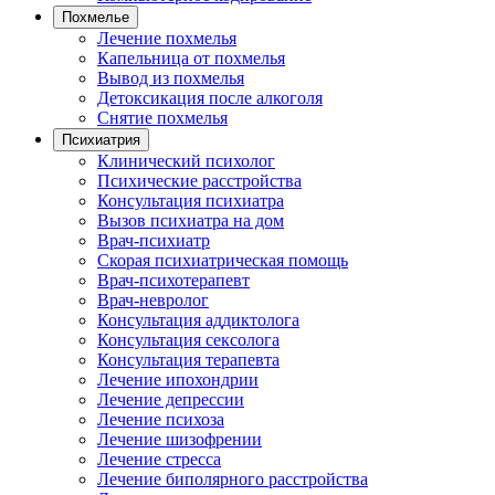
Похмелье
Лечение похмелья
Капельница от похмелья
Вывод из похмелья
Детоксикация после алкоголя
Снятие похмелья
Психиатрия
Клинический психолог
Психические расстройства
Консультация психиатра
Вызов психиатра на дом
Врач-психиатр
Скорая психиатрическая помощь
Врач-психотерапевт
Врач-невролог
Консультация аддиктолога
Консультация сексолога
Консультация терапевта
Лечение ипохондрии
Лечение депрессии
Лечение психоза
Лечение шизофрении
Лечение стресса
Лечение биполярного расстройства