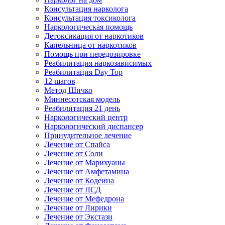
Консультация нарколога
Консультация токсиколога
Наркологическая помощь
Детоксикация от наркотиков
Капельница от наркотиков
Помощь при передозировке
Реабилитация наркозависимых
Реабилитация Day Top
12 шагов
Метод Шичко
Миннесотская модель
Реабилитация 21 день
Наркологический центр
Наркологический диспансер
Принудительное лечение
Лечение от Спайса
Лечение от Соли
Лечение от Марихуаны
Лечение от Амфетамина
Лечение от Кодеина
Лечение от ЛСД
Лечение от Мефедрона
Лечение от Лирики
Лечение от Экстази