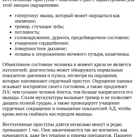
этой эмоции ощущениями:
гипертонус мышц, который может ощущаться как
онемение;
тремор, стучащие зубы;
потливость;
головокружение, дурнота, предобморочное состояние;
учащенное сердцебиение;
поверхностное дыхание;
позывы к опорожнению мочевого пузыря, кишечника.
Объективное состояние человека в момент криза не является
патологией: диагностика может обнаружить нормальные
показатели давления и пульса, несмотря на ощущения,
которые напоминают сердечный приступ. Ощущение паники
искажает восприятие своего состояния, а также продлевает
ПА: чем сильнее человек боится, тем больше напрягаются его
мышцы. Спазм мускулатуры вызывает тремор и не позволяет
дышать полной грудью, а также провоцирует учащение
сердечных сокращение и повышение показателей АД, чтобы
кровь могла снабжать кислородом мышцы.
Вегетативные приступы длятся несколько минут и редко
превышают 1 час. Они заканчиваются так же внезапно, как
начинаются, даже без терапии и приема препаратов. Пациент