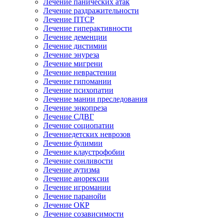
Лечение панических атак
Лечение раздражительности
Лечение ПТСР
Лечение гиперактивности
Лечение деменции
Лечение дистимии
Лечение энуреза
Лечение мигрени
Лечение неврастении
Лечение гипомании
Лечение психопатии
Лечение мании преследования
Лечение энкопреза
Лечение СДВГ
Лечение социопатии
Лечениедетских неврозов
Лечение булимии
Лечение клаустрофобии
Лечение сонливости
Лечение аутизма
Лечение анорексии
Лечение игромании
Лечение паранойи
Лечение ОКР
Лечение созависимости