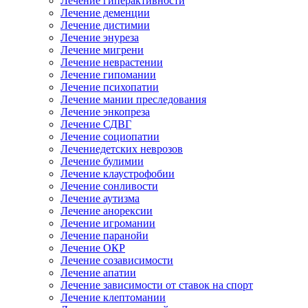
Лечение гиперактивности
Лечение деменции
Лечение дистимии
Лечение энуреза
Лечение мигрени
Лечение неврастении
Лечение гипомании
Лечение психопатии
Лечение мании преследования
Лечение энкопреза
Лечение СДВГ
Лечение социопатии
Лечениедетских неврозов
Лечение булимии
Лечение клаустрофобии
Лечение сонливости
Лечение аутизма
Лечение анорексии
Лечение игромании
Лечение паранойи
Лечение ОКР
Лечение созависимости
Лечение апатии
Лечение зависимости от ставок на спорт
Лечение клептомании