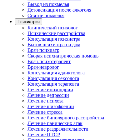
Вывод из похмелья
Детоксикация после алкоголя
Снятие похмелья
Психиатрия
Клинический психолог
Психические расстройства
Консультация психиатра
Вызов психиатра на дом
Врач-психиатр
Скорая психиатрическая помощь
Врач-психотерапевт
Врач-невролог
Консультация аддиктолога
Консультация сексолога
Консультация терапевта
Лечение ипохондрии
Лечение депрессии
Лечение психоза
Лечение шизофрении
Лечение стресса
Лечение биполярного расстройства
Лечение панических атак
Лечение раздражительности
Лечение ПТСР