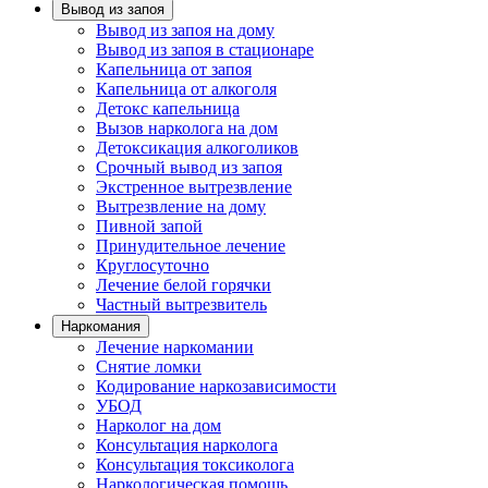
Вывод из запоя
Вывод из запоя на дому
Вывод из запоя в стационаре
Капельница от запоя
Капельница от алкоголя
Детокс капельница
Вызов нарколога на дом
Детоксикация алкоголиков
Срочный вывод из запоя
Экстренное вытрезвление
Вытрезвление на дому
Пивной запой
Принудительное лечение
Круглосуточно
Лечение белой горячки
Частный вытрезвитель
Наркомания
Лечение наркомании
Снятие ломки
Кодирование наркозависимости
УБОД
Нарколог на дом
Консультация нарколога
Консультация токсиколога
Наркологическая помощь