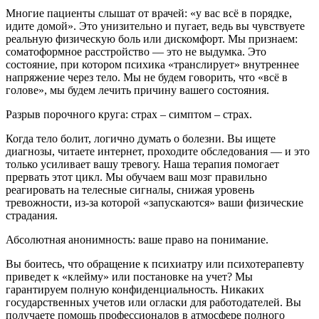
Многие пациенты слышат от врачей: «у вас всё в порядке,
идите домой». Это унизительно и пугает, ведь вы чувствуете
реальную физическую боль или дискомфорт. Мы признаем:
соматоформное расстройство — это не выдумка. Это
состояние, при котором психика «транслирует» внутреннее
напряжение через тело. Мы не будем говорить, что «всё в
голове», мы будем лечить причину вашего состояния.
Разрыв порочного круга: страх – симптом – страх.
Когда тело болит, логично думать о болезни. Вы ищете
диагнозы, читаете интернет, проходите обследования — и это
только усиливает вашу тревогу. Наша терапия помогает
прервать этот цикл. Мы обучаем ваш мозг правильно
реагировать на телесные сигналы, снижая уровень
тревожности, из-за которой «запускаются» ваши физические
страдания.
Абсолютная анонимность: ваше право на понимание.
Вы боитесь, что обращение к психиатру или психотерапевту
приведет к «клейму» или постановке на учет? Мы
гарантируем полную конфиденциальность. Никаких
государственных учетов или огласки для работодателей. Вы
получаете помощь профессионалов в атмосфере полного