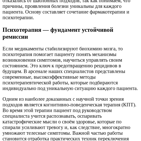
отказались от шаблонных подходов, так как понимаем, что
причины, проявления болезни уникальны для каждого
пациента. Основу составляет сочетание фармакотерапии и
психотерапии.
Психотерапия — фундамент устойчивой
ремиссии
Если медикаменты стабилизируют биохимию мозга, то
психотерапия помогает пациенту понять механизмы
возникновения симптомов, научиться управлять своим
состоянием. Это ключ к предотвращению рецидивов в
будущем. В арсенале наших специалистов представлены
современные, высокоэффективные методы
психотерапевтической работы, которые подбираются
индивидуально под уникальную ситуацию каждого пациента.
Одним из наиболее доказанных с научной точки зрения
подходов является когнитивно-поведенческая терапия (КПТ).
Во время этой терапии пациент под руководством
специалиста учится распознавать, оспаривать
катастрофические мысли о своём здоровье, которые по
спирали усиливают тревогу и, как следствие, многократно
умножают телесные симптомы. Важной частью работы
становится отработка практических техник переключения