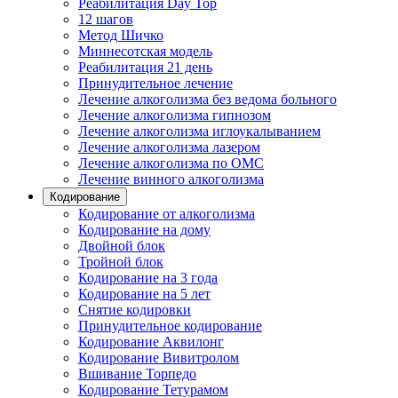
Реабилитация Day Top
12 шагов
Метод Шичко
Миннесотская модель
Реабилитация 21 день
Принудительное лечение
Лечение алкоголизма без ведома больного
Лечение алкоголизма гипнозом
Лечение алкоголизма иглоукалыванием
Лечение алкоголизма лазером
Лечение алкоголизма по ОМС
Лечение винного алкоголизма
Кодирование
Кодирование от алкоголизма
Кодирование на дому
Двойной блок
Тройной блок
Кодирование на 3 года
Кодирование на 5 лет
Снятие кодировки
Принудительное кодирование
Кодирование Аквилонг
Кодирование Вивитролом
Вшивание Торпедо
Кодирование Тетурамом