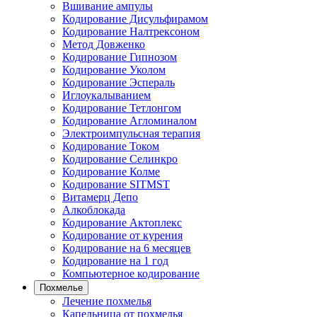
Вшивание ампулы
Кодирование Дисульфирамом
Кодирование Налтрексоном
Метод Довженко
Кодирование Гипнозом
Кодирование Уколом
Кодирование Эспераль
Иглоукалыванием
Кодирование Тетлонгом
Кодирование Агломиналом
Электроимпульсная терапия
Кодирование Током
Кодирование Селинкро
Кодирование Колме
Кодирование SITMST
Витамерц Депо
Алкоблокада
Кодирование Актоплекс
Кодирование от курения
Кодирование на 6 месяцев
Кодирование на 1 год
Компьютерное кодирование
Похмелье
Лечение похмелья
Капельница от похмелья