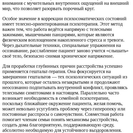
внимания с мучительных внутренних ощущений на внешний
мир, что позволяет разорвать порочный круг.
Особое значение в коррекции психосоматических состояний
имеет телесно-ориентированная психотерапия. Этот метод
важен тем, что работа ведётся напрямую с телесными
зажимами, мышечными панцирями, которые являются
физическим воплощением накопленного стресса и тревоги.
Через дыхательные техники, специальные упражнения на
осознавание, расслабление пациент заново учится «слышать»
своё тело, безопасно снимая хроническое напряжение.
Для проработки глубинных причин расстройства успешно
применяется гештальт-терапия. Она фокусируется на
завершении гештальтов — тех психологических ситуаций из
прошлого, которые остались незакрытыми и продолжают
неосознанно подпитывать внутренний конфликт, проявляясь
телесными симптомами в настоящем. Параллельно часто
возникает необходимость в семейной психотерапии,
поскольку ближайшее окружение пациента, желая помочь,
может невольно усугублять проблему через гиперопеку или
постоянные расспросы о самочувствии. Совместная работа
помогает членам семьи понять механизмы расстройства,
создать дома благоприятную, поддерживающую среду,
абсолютно необходимую для устойчивого выздоровления.