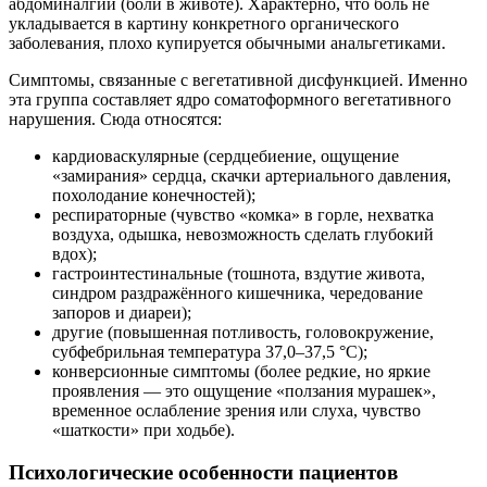
абдоминалгии (боли в животе). Характерно, что боль не
укладывается в картину конкретного органического
заболевания, плохо купируется обычными анальгетиками.
Симптомы, связанные с вегетативной дисфункцией. Именно
эта группа составляет ядро соматоформного вегетативного
нарушения. Сюда относятся:
кардиоваскулярные (сердцебиение, ощущение
«замирания» сердца, скачки артериального давления,
похолодание конечностей);
респираторные (чувство «комка» в горле, нехватка
воздуха, одышка, невозможность сделать глубокий
вдох);
гастроинтестинальные (тошнота, вздутие живота,
синдром раздражённого кишечника, чередование
запоров и диареи);
другие (повышенная потливость, головокружение,
субфебрильная температура 37,0–37,5 °C);
конверсионные симптомы (более редкие, но яркие
проявления — это ощущение «ползания мурашек»,
временное ослабление зрения или слуха, чувство
«шаткости» при ходьбе).
Психологические особенности пациентов