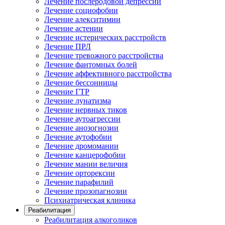
Лечение послеродовой депрессии
Лечение социофобии
Лечение алекситимии
Лечение астении
Лечение истерических расстройств
Лечение ПРЛ
Лечение тревожного расстройства
Лечение фантомных болей
Лечение аффективного расстройства
Лечение бессонницы
Лечение ГТР
Лечение лунатизма
Лечение нервных тиков
Лечение аутоагрессии
Лечение анозогнозии
Лечение аутофобии
Лечение дромомании
Лечение канцерофобии
Лечение мании величия
Лечение орторексии
Лечение парафилий
Лечение прозопагнозии
Психиатрическая клиника
Реабилитация
Реабилитация алкоголиков