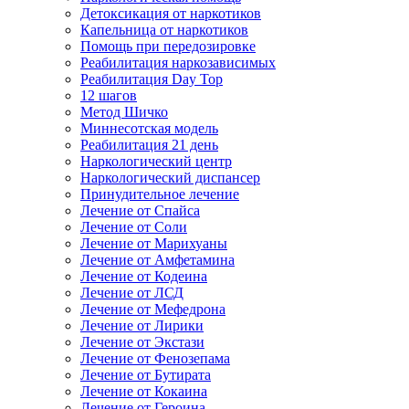
Детоксикация от наркотиков
Капельница от наркотиков
Помощь при передозировке
Реабилитация наркозависимых
Реабилитация Day Top
12 шагов
Метод Шичко
Миннесотская модель
Реабилитация 21 день
Наркологический центр
Наркологический диспансер
Принудительное лечение
Лечение от Спайса
Лечение от Соли
Лечение от Марихуаны
Лечение от Амфетамина
Лечение от Кодеина
Лечение от ЛСД
Лечение от Мефедрона
Лечение от Лирики
Лечение от Экстази
Лечение от Фенозепама
Лечение от Бутирата
Лечение от Кокаина
Лечение от Героина