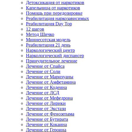
Детоксикация от наркотиков
Капельница от наркотиков
Помощь при передозировке
Реабилитация наркозависимых
Реабилитация Day Top
12 шагов
Метод Шичко
Миннесотская модель
Реабилитация 21 день
Наркологический центр
Наркологический диспансер
Принудительное лечение
Лечение от Спайса
Лечение от Соли
Лечение от Марихуаны
Лечение от Амфетамина
Лечение от Кодеина
Лечение от ЛСД
Лечение от Мефедрона
Лечение от Лирики
Лечение от Экстази
Лечение от Фенозепама
Лечение от Бутирата
Лечение от Кокаина
Лечение от Героина