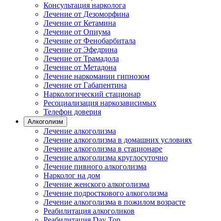
Консультация нарколога
Лечение от Дезоморфина
Лечение от Кетамина
Лечение от Опиума
Лечение от Фенобарбитала
Лечение от Эфедрина
Лечение от Трамадола
Лечение от Метадона
Лечение наркомании гипнозом
Лечение от Габапентина
Наркологический стационар
Ресоциализация наркозависимых
Телефон доверия
Алкоголизм
Лечение алкоголизма
Лечение алкоголизма в домашних условиях
Лечение алкоголизма в стационаре
Лечение алкоголизма круглосуточно
Лечение пивного алкоголизма
Нарколог на дом
Лечение женского алкоголизма
Лечение подросткового алкоголизма
Лечение алкоголизма в пожилом возрасте
Реабилитация алкоголиков
Реабилитация Day Top