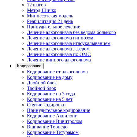
12 шагов
Метод Шичко
Миннесотская модель
Реабилитация 21 день
Принудительное лечение
Лечение алкоголизма без ведома больного
Лечение алкоголизма гипнозом
Лечение алкоголизма иглоукалыванием
Лечение алкоголизма лазером
Лечение алкоголизма по ОМС
Лечение винного алкоголизма
Кодирование
Кодирование от алкоголизма
Кодирование на дому
Двойной блок
Тройной блок
Кодирование на 3 года
Кодирование на 5 лет
Снятие кодировки
Принудительное кодирование
Кодирование Аквилонг
Кодирование Вивитролом
Вшивание Торпедо
Кодирование Тетурамом