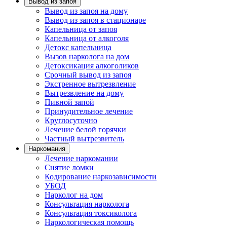
Вывод из запоя
Вывод из запоя на дому
Вывод из запоя в стационаре
Капельница от запоя
Капельница от алкоголя
Детокс капельница
Вызов нарколога на дом
Детоксикация алкоголиков
Срочный вывод из запоя
Экстренное вытрезвление
Вытрезвление на дому
Пивной запой
Принудительное лечение
Круглосуточно
Лечение белой горячки
Частный вытрезвитель
Наркомания
Лечение наркомании
Снятие ломки
Кодирование наркозависимости
УБОД
Нарколог на дом
Консультация нарколога
Консультация токсиколога
Наркологическая помощь